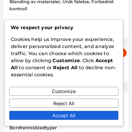
Blanding av materialer, Unik følelse, Forbedret
kontroll
Naturlige tre bordtennisrackettmaterialer:
We respect your privacy
Tradisjonelt håndverk, Unik følelse, Ytelse
Cookies help us improve your experience,
deliver personalized content, and analyze
traffic. You can choose which cookies to
Søk
allow by clicking
Customize
. Click
Accept
All
to consent or
Reject All
to decline non-
essential cookies.
Customize
Kategorier
Reject All
Bordtennis Håndtakformer
Accept All
Bordtennisbladtyper