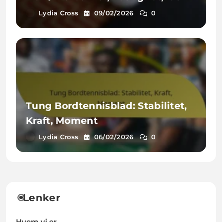
reaksjoner
Lydia Cross
09/02/2026
0
Tung Bordtennisblad: Stabilitet,
Kraft, Moment
Lydia Cross
06/02/2026
0
Lenker
Hvem vi er