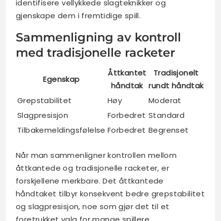
identifisere vellykkede slagteknikker og
gjenskape dem i fremtidige spill.
Sammenligning av kontroll
med tradisjonelle racketer
Åttkantet
Tradisjonelt
Egenskap
håndtak
rundt håndtak
Grepstabilitet
Høy
Moderat
Slagpresisjon
Forbedret
Standard
Tilbakemeldingsfølelse
Forbedret
Begrenset
Når man sammenligner kontrollen mellom
åttkantede og tradisjonelle racketer, er
forskjellene merkbare. Det åttkantede
håndtaket tilbyr konsekvent bedre grepstabilitet
og slagpresisjon, noe som gjør det til et
foretrukket valg for mange spillere.