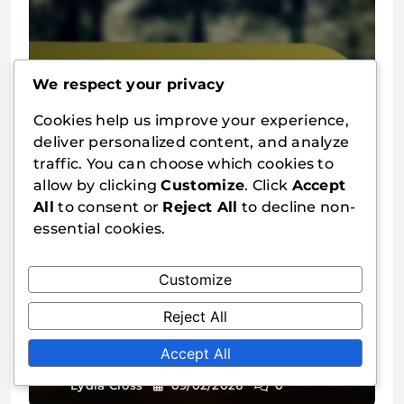
We respect your privacy
Racket for bordtennis med rett
Cookies help us improve your experience,
håndtak: Allsidighet,
deliver personalized content, and analyze
Brukervennlighet, Nøytral grep
Lydia Cross
10/02/2026
0
traffic. You can choose which cookies to
allow by clicking
Customize
. Click
Accept
All
to consent or
Reject All
to decline non-
essential cookies.
Customize
Reject All
Firkantet Håndtak
Accept All
Bordtennisracket: Stabilitet,
Kontroll, Unik følelse
Lydia Cross
09/02/2026
0