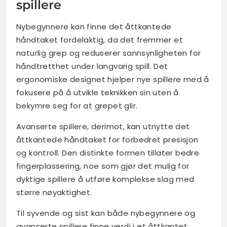
spillere
Nybegynnere kan finne det åttkantede
håndtaket fordelaktig, da det fremmer et
naturlig grep og reduserer sannsynligheten for
håndtretthet under langvarig spill. Det
ergonomiske designet hjelper nye spillere med å
fokusere på å utvikle teknikken sin uten å
bekymre seg for at grepet glir.
Avanserte spillere, derimot, kan utnytte det
åttkantede håndtaket for forbedret presisjon
og kontroll. Den distinkte formen tillater bedre
fingerplassering, noe som gjør det mulig for
dyktige spillere å utføre komplekse slag med
større nøyaktighet.
Til syvende og sist kan både nybegynnere og
avanserte spillere finne verdi i et åttkantet